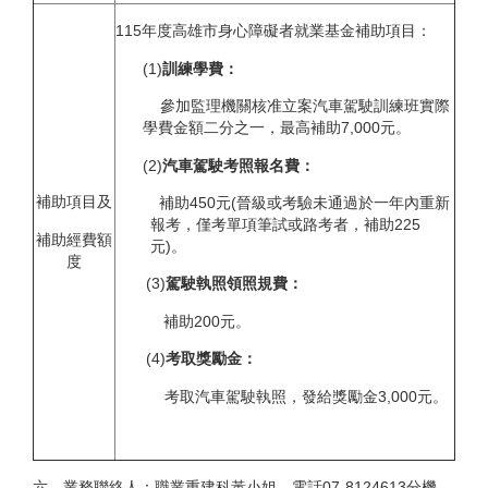
115年度高雄市身心障礙者就業基金補助項目：
(1)
訓練學費：
參加監理機關核准立案汽車駕駛訓練班實際
學費金額二分之一，最高補助7,000元。
(2)
汽車駕駛考照報名費：
補助項目及
補助450元(晉級或考驗未通過於一年內重新
報考，僅考單項筆試或路考者，補助225
補助經費額
元)。
度
(3)
駕駛執照領照規費：
補助200元。
(4)
考取獎勵金：
考取汽車駕駛執照，發給獎勵金3,000元。
六、業務聯絡人：職業重建科黃小姐，電話07-8124613分機