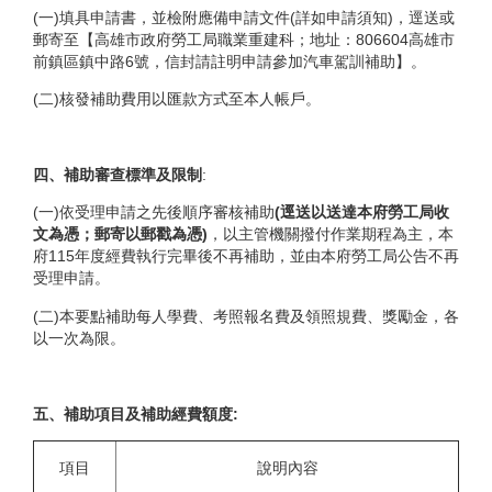
(一)填具申請書，並檢附應備申請文件(詳如申請須知)，逕送或
郵寄至【高雄市政府勞工局職業重建科；地址：806604高雄市
前鎮區鎮中路6號，信封請註明申請參加汽車駕訓補助】。
(二)核發補助費用以匯款方式至本人帳戶。
四、補助審查標準及限制
:
(一)依受理申請之先後順序審核補助
(逕送以送達本府勞工局收
文為憑；郵寄以郵戳為憑)
，以主管機關撥付作業期程為主，本
府115年度經費執行完畢後不再補助，並由本府勞工局公告不再
受理申請。
(二)本要點補助每人學費、考照報名費及領照規費、獎勵金，各
以一次為限。
五、補助項目及補助經費額度:
項目
說明內容