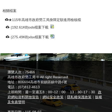
相關檔案
★115年高雄市政府勞工局身障定額進用檢核檔
(192.61KB)ods檔案下載
(275.49KB)xlsx檔案下載
:::
瀏覽人次：
75466
高雄市政府勞工局 © All right Reserved.
地址：
806604高雄市前鎮區鎮中路6號
電話：
(07)812-4613
上班時間：
週一至週五8：00~12：00 13：30~17：30
政
府網站資料開放宣告
｜
網站安全政策
｜
隱私權保護政策
｜
版權
及免責聲明