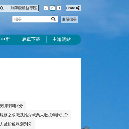
AQ）
無障礙服務專區
搜
進階搜尋
尋
上申辦
表單下載
主題網站
按訓練期限分
業服務之求職及推介就業人數按年齡別分
務人數按服務類別分