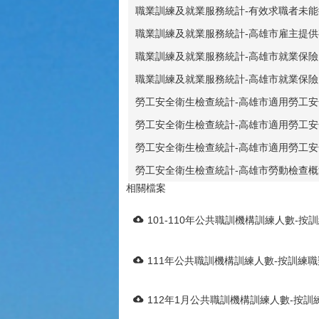
職業訓練及就業服務統計-有效求職者未
職業訓練及就業服務統計-高雄市雇主提
職業訓練及就業服務統計-高雄市就業保
職業訓練及就業服務統計-高雄市就業保
勞工安全衛生檢查統計-高雄市適用勞工安
勞工安全衛生檢查統計-高雄市適用勞工安
勞工安全衛生檢查統計-高雄市適用勞工安
勞工安全衛生檢查統計-高雄市勞動檢查概
相關檔案
101-110年公共職訓機構訓練人數-按
111年公共職訓機構訓練人數-按訓練
112年1月公共職訓機構訓練人數-按訓