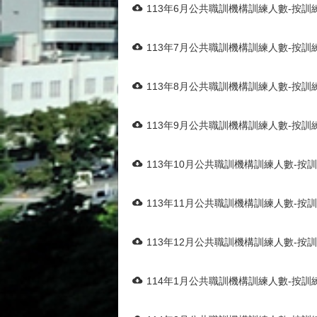
113年6月公共職訓機構訓練人數-按訓
113年7月公共職訓機構訓練人數-按訓
113年8月公共職訓機構訓練人數-按訓
113年9月公共職訓機構訓練人數-按訓
113年10月公共職訓機構訓練人數-按
113年11月公共職訓機構訓練人數-按
113年12月公共職訓機構訓練人數-按
114年1月公共職訓機構訓練人數-按訓