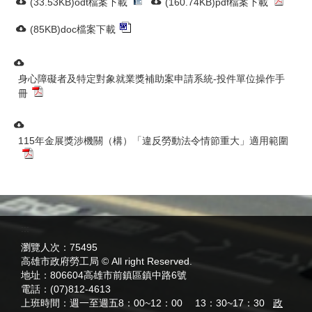
(33.53KB)odt檔案下載
(160.74KB)pdf檔案下載
(85KB)doc檔案下載
身心障礙者及特定對象就業獎補助案申請系統-投件單位操作手
冊
115年金展獎涉機關（構）「違反勞動法令情節重大」適用範圍
:::
瀏覽人次：
75495
高雄市政府勞工局 © All right Reserved.
地址：
806604高雄市前鎮區鎮中路6號
電話：
(07)812-4613
上班時間：
週一至週五8：00~12：00 13：30~17：30
政