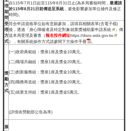
自115年7月1日起至115年8月31日止(為本局審核時間，
最遲請
理
於115年8月21日前傳送至系統
，避免影響參加單位補件及修正
期
時間)。
間
受
符合申請資格單位如有意願參加，請填寫相關表單(含電子檔)
理
後，透過「
身心障礙者及特定對象就業獎補助案申請系統
」傳
方
送本局受理及審查（
報名投件網址
https://dsos.wda.gov.tw
式
），有關系統操作方式請參閱下方
操作手冊
。
(一)政府典範組：獎座1座及獎金10萬元。
(二)職場共融組：獎座1座及獎金20萬元。
(三)創新服務組：獎座1座及獎金10萬元。
獎
勵
(四)職務再造組：獎座1座及獎金20萬元。
方
式
(五)就業支持組：獎座1座及獎金5萬元。
(詳情依勞動部公告為準)
服